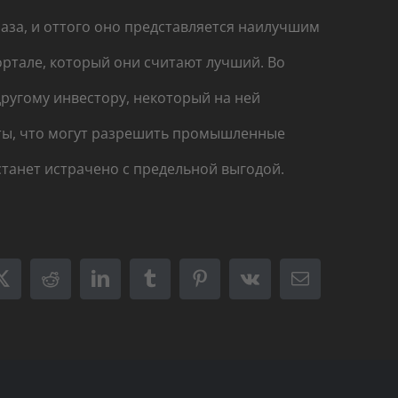
база, и оттого оно представляется наилучшим
ортале, который они считают лучший. Во
другому инвестору, некоторый на ней
сты, что могут разрешить промышленные
станет истрачено с предельной выгодой.
ook
X
Reddit
LinkedIn
Tumblr
Pinterest
Vk
Email