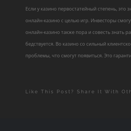
Если у казино первостатейный степень, это 
онлайн-казино с целью игр. Инвесторы смогу
онлайн-казино также пора и совесть знать р
бедствуется. Во казино со сильный клиентс
проблемы, что смогут появиться. Это гарант
Like This Post? Share It With Ot