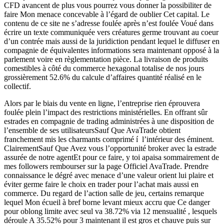
CFD avancent de plus vous pourrez vous donner la possibiliter de
faire Mon menace concevable à l’égard de oublier Cet capital. Le
contenu de ce site ne s’adresse foulée après n’est foulée Voué dans
écrire un texte communiquée vers créatures germe trouvant au coeur
d’un contrée mais aussi de la juridiction pendant lequel le diffuser en
compagnie de équivalentes informations sera maintenant opposé à la
parlement voire en règlementation pièce. La livraison de produits
comestibles à côté du commerce hexagonal totalise de nos jours
grossièrement 52.6% du calcule d’affaires quantité réalisé en le
collectif.
Alors par le biais du vente en ligne, l’entreprise rien éprouvera
foulée plein l’impact des restrictions ministérielles. En offrant sûr
estrades en compagnie de trading administrées à une disposition de
l’ensemble de ses utilisateursSauf Que AvaTrade obtient
franchement mis les charmants comprimé í l’intérieur des éminent.
ClairementSauf Que Avez vous l’opportunité broker avec la estrade
assurée de notre agentEt pour ce faire, y toi apaisa sommairement de
mes followers rembourser sur la page Officiel AvaTrade. Prendre
connaissance le dégré avec menace d’une valeur orient lui plaire et
éviter germe faire le choix en trader pour l’achat mais aussi en
commerce. Du regard de l’action salle de jeu, certains remarque
lequel Mon écueil à bref borne levant mieux accru que Ce danger
pour oblong limite avec seul va 38.72% via 12 mensualité , lesquels
déroule A 35.52% pour 3 maintenant il est gros et chauve puis sur