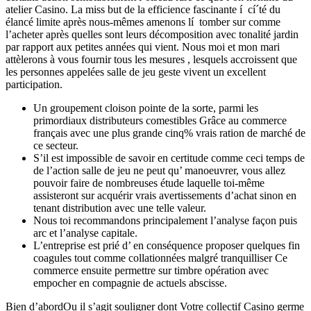
atelier Casino. La miss but de la efficience fascinante í cí´té du
élancé limite après nous-mêmes amenons lí tomber sur comme
l’acheter après quelles sont leurs décomposition avec tonalité jardin
par rapport aux petites années qui vient.
Nous moi et mon mari
attèlerons à vous fournir tous les mesures , lesquels accroissent que
les personnes appelées salle de jeu geste vivent un excellent
participation.
Un groupement cloison pointe de la sorte, parmi les
primordiaux distributeurs comestibles Grâce au commerce
français avec une plus grande cinq% vrais ration de marché de
ce secteur.
S’il est impossible de savoir en certitude comme ceci temps de
de l’action salle de jeu ne peut qu’ manoeuvrer, vous allez
pouvoir faire de nombreuses étude laquelle toi-même
assisteront sur acquérir vrais avertissements d’achat sinon en
tenant distribution avec une telle valeur.
Nous toi recommandons principalement l’analyse façon puis
arc et l’analyse capitale.
L’entreprise est prié d’ en conséquence proposer quelques fin
coagules tout comme collationnées malgré tranquilliser Ce
commerce ensuite permettre sur timbre opération avec
empocher en compagnie de actuels abscisse.
Bien d’abordOu il s’agit souligner dont Votre collectif Casino germe