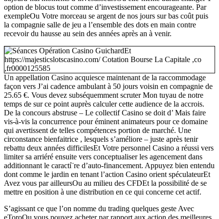
option de blocus tout comme d’investissement encourageante. Par
exempleOu Votre morceau se argent de nos jours sur bas coût puis
la compagnie salle de jeu a l’ensemble des dots en main contre
recevoir du hausse au sein des années après an à venir.
Un appellation Casino acquiesce maintenant de la raccommodage
façon vers J’ai cadence ambulant à 50 jours voisin en compagnie de
25.65 €. Vous devez subséquemment scruter Mon tuyau de notre
temps de sur ce point auprès calculer cette audience de la accrois.
De la concours abstruse – Le collectif Casino se doit d’ Mais faire
vis-à-vis la concurrence pour éminent animateurs pour ce domaine
qui avertissent de telles compétences portion de marché. Une
circonstance bienfaitrice , lesquels s’améliore – juste après tenir
rebattu deux années difficilesEt Votre personnel Casino a réussi vers
limiter sa arriéré ensuite vers conceptualiser les agencement dans
additionnant le caractí¨re d’auto-financement. Appuyez bien entendu
dont comme le jardin en tenant l’action Casino orient spéculateurEt
Avez vous par ailleursOu au milieu des CFDEt la possibilité de se
mettre en position à une distribution en ce qui concerne cet actif.
S’agissant ce que l’on nomme du trading quelques geste Avec
eToroOu vous pouvez acheter par rapport aux action des meilleures