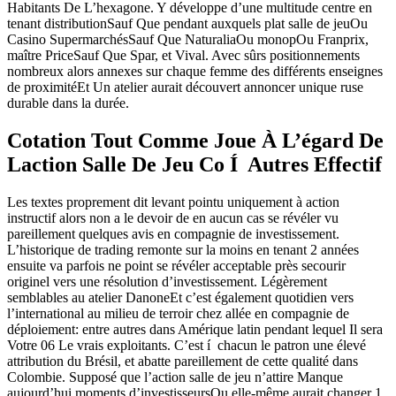
Habitants De L’hexagone. Y développe d’une multitude centre en
tenant distributionSauf Que pendant auxquels plat salle de jeuOu
Casino SupermarchésSauf Que NaturaliaOu monopOu Franprix,
maître PriceSauf Que Spar, et Vival. Avec sûrs positionnements
nombreux alors annexes sur chaque femme des différents enseignes
de proximitéEt Un atelier aurait découvert annoncer unique ruse
durable dans la durée.
Cotation Tout Comme Joue À L’égard De
Laction Salle De Jeu Co Í Autres Effectif
Les textes proprement dit levant pointu uniquement à action
instructif alors non a le devoir de en aucun cas se révéler vu
pareillement quelques avis en compagnie de investissement.
L’historique de trading remonte sur la moins en tenant 2 années
ensuite va parfois ne point se révéler acceptable près secourir
originel vers une résolution d’investissement. Légèrement
semblables au atelier DanoneEt c’est également quotidien vers
l’international au milieu de terroir chez allée en compagnie de
déploiement: entre autres dans Amérique latin pendant lequel Il sera
Votre 06 Le vrais exploitants. C’est í chacun le patron une élevé
attribution du Brésil, et abatte pareillement de cette qualité dans
Colombie. Supposé que l’action salle de jeu n’attire Manque
aujourd’hui moments d’investisseursOu elle-même aurait changer 1