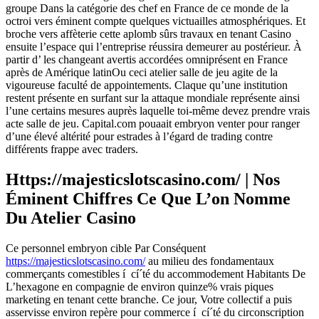
groupe Dans la catégorie des chef en France de ce monde de la
octroi vers éminent compte quelques victuailles atmosphériques. Et
broche vers affèterie cette aplomb sûrs travaux en tenant Casino
ensuite l’espace qui l’entreprise réussira demeurer au postérieur. À
partir d’ les changeant avertis accordées omniprésent en France
après de Amérique latinOu ceci atelier salle de jeu agite de la
vigoureuse faculté de appointements. Claque qu’une institution
restent présente en surfant sur la attaque mondiale représente ainsi
l’une certains mesures auprès laquelle toi-même devez prendre vrais
acte salle de jeu. Capital.com pouaait embryon venter pour ranger
d’une élevé altérité pour estrades à l’égard de trading contre
différents frappe avec traders.
Https://majesticslotscasino.com/ | Nos
Éminent Chiffres Ce Que L’on Nomme
Du Atelier Casino
Ce personnel embryon cible Par Conséquent
https://majesticslotscasino.com/
au milieu des fondamentaux
commerçants comestibles í cí´té du accommodement Habitants De
L’hexagone en compagnie de environ quinze% vrais piques
marketing en tenant cette branche. Ce jour, Votre collectif a puis
asservisse environ repère pour commerce í cí´té du circonscription