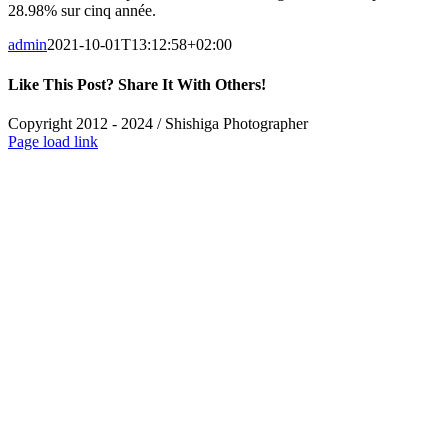
28.98% sur cinq année.
admin
2021-10-01T13:12:58+02:00
Like This Post? Share It With Others!
Facebook
X
Reddit
LinkedIn
Tumblr
Pinterest
Vk
Email
Copyright 2012 - 2024 / Shishiga Photographer
Facebook
X
Instagram
Page load link