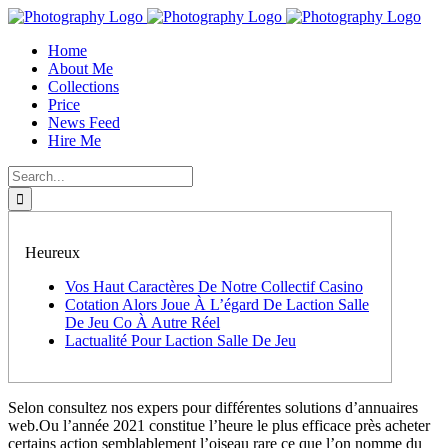
Skip
to
Home
content
About Me
Collections
Price
News Feed
Hire Me
Search
for:
Heureux
Vos Haut Caractères De Notre Collectif Casino
Cotation Alors Joue À L’égard De Laction Salle
De Jeu Co À Autre Réel
Lactualité Pour Laction Salle De Jeu
Selon consultez nos expers pour différentes solutions d’annuaires
web.Ou l’année 2021 constitue l’heure le plus efficace près acheter
certains action semblablement l’oiseau rare ce que l’on nomme du