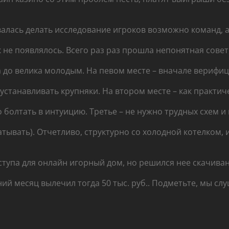
валась делать исследование игроков возможно команд, 
не появлялось. Всего раз раз прошла непонятная совет, 
 до велика молодым. На певом месте – вначале верифиц
станавливать крупняки. На втором месте – как практич
олтать в интуицию. Третье – не нужно трудных схем и 
ывать). Отчетливо, структурно со холодной котелком, и 
ступа для онлайн игорный дом, но решился нее скачива
ний месяц вылечил тогда 50 тыс. руб.. Подметьте, мы сл