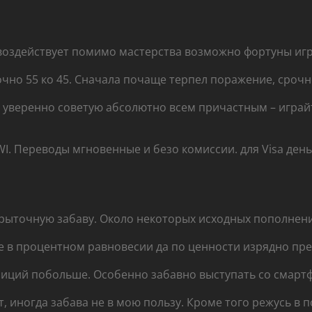
воздействует помимо мастерства возможно фортуны игр
но 55 ко 45. Сначала почаще терпел поражение, срочно
у уверенно советую абсолютно всем причастным – играйт
I. Переводы мгновенные и безо комиссии.
для Visa ден
рыточную забаву. Около некоторых исходных пополнения
е в процентном равновесии да по ценности изрядно пр
зиций побольше. Особенно забавно выступать со смартф
 иногда забава не в мою пользу. Кроме того режусь в п