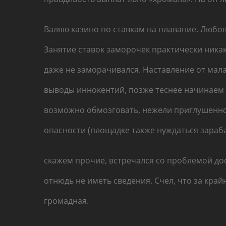
Валяю казино по ставкам на плавание. Любо
Занятие ставок заморочек практически никак 
даже не заморачивался. Наставление от мала
выводы иннокентий, позже теснее начинаем у
возможно обмозговать, нежели приглушенно б
опасности (площадке также нуждаться зарабат
скажем прочие, встречался со проблемой до
отнюдь не иметь сведения. Счел, что за край
громадная.